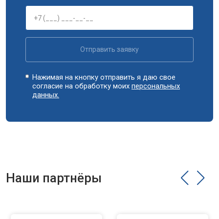
Замена циркуляционного насоса
от 3800 ₽
Заказать
Замена УБЛ
от 2100 ₽
Заказать
Замена приводного ремня
от 2550 ₽
Заказать
Отправить заявку
Нажимая на кнопку отправить я даю свое
согласие на обработку моих
персональных
данных.
Наши партнёры