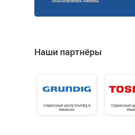
Ремонт или замена патрубка
Ремонт платы управления (восстан
Наши партнёры
Корпусный ремонт (замена резинок,
Замена крестовины
Замена щёток
Сервисный центр Grundig в
Сервисный це
Ижевске
Иже
Замена амортизаторов