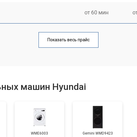
от 60 мин
о
от 100 мин
о
Показать весь прайс
от 70 мин
о
от 120 мин
о
ьных машин Hyundai
от 80 мин
о
от 100 мин
о
WME6003
Gemini WMD9423