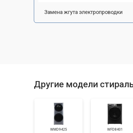
Замена жгута электропроводки
Замена шкива барабана
Замена мотора вентилятора сушки
Замена верхнего противовеса
Другие модели стирал
Замена пружин
Замена шторок барабана
WMD9425
WFD8401