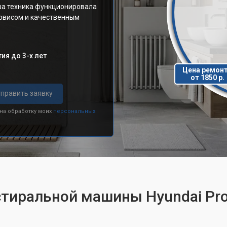
ша техника функционировала
ервисом и качественным
ия до 3-х лет
Цена ремон
от 1850 р.
править заявку
 на обработку моих
персональных
 стиральной машины Hyundai P