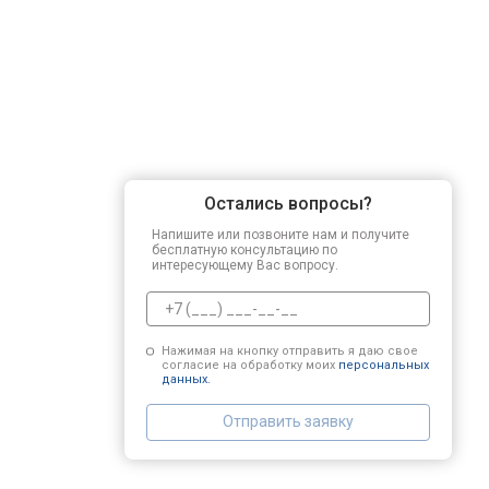
Замена подшипников
Замена мотора
Ремонт/замена датчика температу
Остались вопросы?
Напишите или позвоните нам и получите
Замена ТЭН
бесплатную консультацию по
интересующему Вас вопросу.
Замена блока управления
Нажимая на кнопку отправить я даю свое
согласие на обработку моих
персональных
данных.
Замена заливного клапана
Отправить заявку
Замена заливного шланга