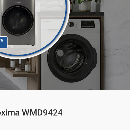
та
roxima WMD9424