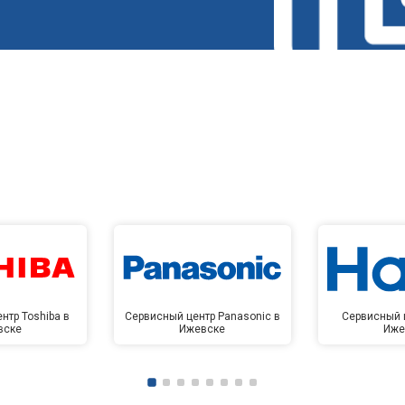
от 100 мин
о
овление)
от 50 мин
о
 креплений, кнопок)
от 70 мин
о
от 60 мин
о
от 90 мин
о
нтр Toshiba в
Сервисный центр Panasonic в
Сервисный ц
вске
Ижевске
Иже
от 50 мин
о