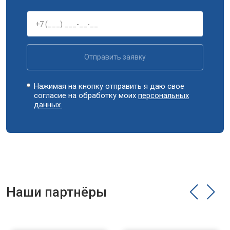
Замена циркуляционного насоса
от 3800 ₽
Заказать
Замена УБЛ
от 2100 ₽
Заказать
Замена приводного ремня
от 2550 ₽
Заказать
Отправить заявку
Нажимая на кнопку отправить я даю свое
согласие на обработку моих
персональных
данных.
Наши партнёры