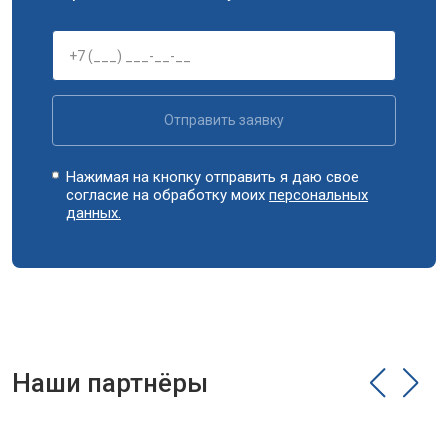
Замена циркуляционного насоса
от 3800 ₽
Заказать
Замена УБЛ
от 2100 ₽
Заказать
Замена приводного ремня
от 2550 ₽
Заказать
Отправить заявку
Нажимая на кнопку отправить я даю свое
согласие на обработку моих
персональных
данных.
Наши партнёры