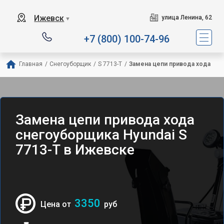
Ижевск
улица Ленина, 62
▼
+7 (800) 100-74-96
Главная
/
Снегоуборщик
/
S 7713-T
/
Замена цепи привода хода
Замена цепи привода хода
снегоуборщика Hyundai S
7713-T в Ижевске
3350
Цена от
руб