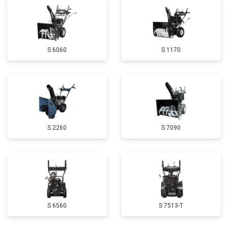
Замена маховика
от 3050 ₽
Заказать
Замена шины на колесном диске
от 2000 ₽
Заказать
S 6060
S 1170
Замена ремней
от 3100 ₽
Заказать
Натяжка тросов
от 2700 ₽
Заказать
Ремонт электропроводки
от 3150 ₽
Заказать
Полное ТО
от 4900 ₽
Заказать
S 2260
S 7090
Ремонт привода
от 3250 ₽
Заказать
Регулировка зазоров клапанов
от 2800 ₽
Заказать
Замена свечей зажигания
от 1820 ₽
Заказать
Демонтаж-монтаж двигателя
от 6400 ₽
Заказать
S 6560
S 7513-T
Ремонт сцепления
от 3800 ₽
Заказать