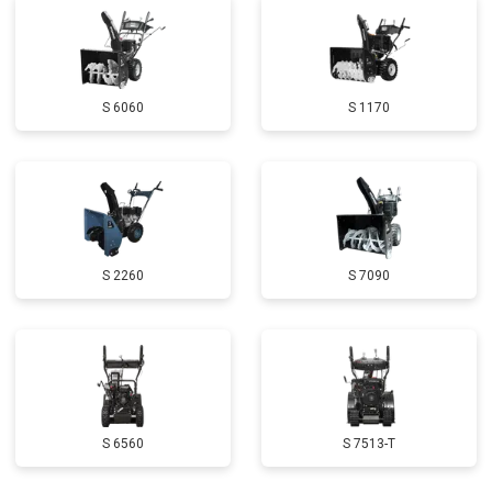
Замена глушителя
от 3000 ₽
Заказать
Замена маховика
от 3050 ₽
Заказать
S 6060
S 1170
Замена шины на колесном диске
от 2000 ₽
Заказать
Замена ремней
от 3100 ₽
Заказать
Натяжка тросов
от 2700 ₽
Заказать
Ремонт электропроводки
от 3150 ₽
Заказать
S 2260
S 7090
Полное ТО
от 4900 ₽
Заказать
Регулировка зазоров клапанов
от 2800 ₽
Заказать
Замена свечей зажигания
от 1820 ₽
Заказать
Демонтаж-монтаж двигателя
от 6400 ₽
Заказать
S 6560
S 7513-T
Ремонт сцепления
от 3800 ₽
Заказать