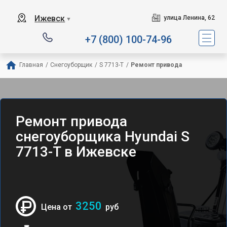
Ижевск
улица Ленина, 62
▼
+7 (800) 100-74-96
Главная
/
Снегоуборщик
/
S 7713-T
/
Ремонт привода
Ремонт привода
снегоуборщика Hyundai S
7713-T в Ижевске
3250
Цена от
руб