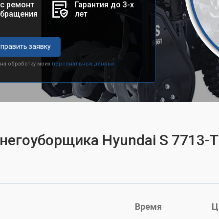
с ремонт
Гарантия до 3-х
обращения
лет
править заявку
 на обработку моих
персональных данных.
снегоуборщика Hyundai S 7713-T
Время
Ц