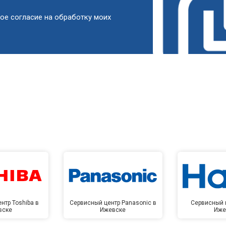
от 90 мин
о
ое согласие на обработку моих
от 50 мин
о
от 90 мин
о
от 60 мин
о
от 90 мин
о
от 80 мин
о
нтр Toshiba в
Сервисный центр Panasonic в
Сервисный ц
вске
Ижевске
Иже
от 100 мин
о