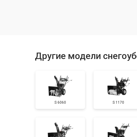
Замена шкива привода хода
Замена (установка) срезного болта
Замена корпуса шнека
Другие модели снегоу
Смазка осей привода
Замена сцепления
S 6060
S 1170
Смазка втулок
Замена подшипника колеса