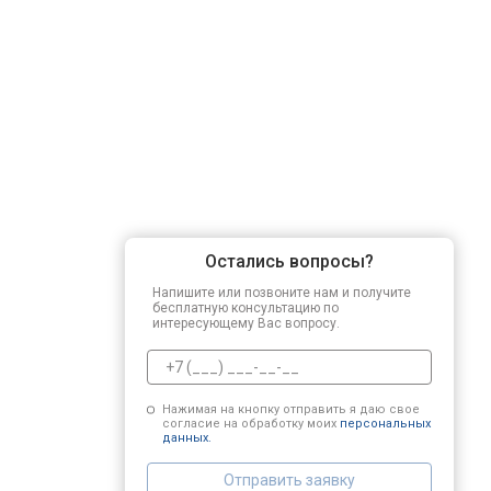
Регулировка зазоров клапанов
Замена свечей зажигания
Демонтаж-монтаж двигателя
Остались вопросы?
Ремонт сцепления
Напишите или позвоните нам и получите
бесплатную консультацию по
интересующему Вас вопросу.
Установка комплекта прокладок дв
Нажимая на кнопку отправить я даю свое
согласие на обработку моих
персональных
Замена прокладки в области двигат
данных.
Отправить заявку