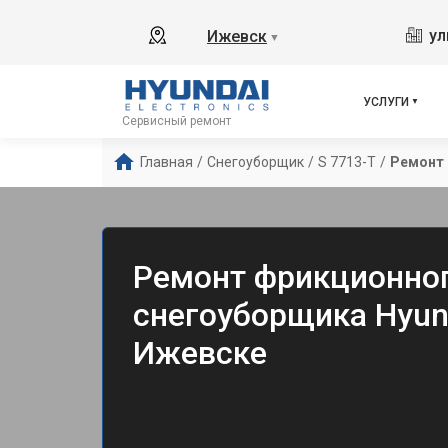
ул
Ижевск
▼
УСЛУГИ
Сервисный ремонт
Главная
/
Снегоуборщик
/
S 7713-T
/
Ремонт 
Ремонт фрикционног
снегоуборщика Hyund
Ижевске