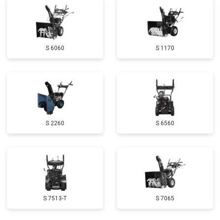
Замена маховика
от 3050 ₽
Заказать
Замена шины на колесном диске
от 2000 ₽
Заказать
S 6060
S 1170
Замена ремней
от 3100 ₽
Заказать
Натяжка тросов
от 2700 ₽
Заказать
Ремонт электропроводки
от 3150 ₽
Заказать
Полное ТО
от 4900 ₽
Заказать
S 2260
S 6560
Ремонт привода
от 3250 ₽
Заказать
Регулировка зазоров клапанов
от 2800 ₽
Заказать
Замена свечей зажигания
от 1820 ₽
Заказать
Демонтаж-монтаж двигателя
от 6400 ₽
Заказать
S 7513-T
S 7065
Ремонт сцепления
от 3800 ₽
Заказать