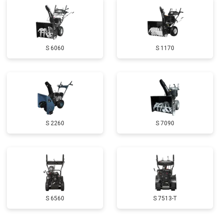
Замена глушителя
от 3000 ₽
Заказать
Замена маховика
от 3050 ₽
Заказать
S 6060
S 1170
Замена шины на колесном диске
от 2000 ₽
Заказать
Замена ремней
от 3100 ₽
Заказать
Натяжка тросов
от 2700 ₽
Заказать
Ремонт электропроводки
от 3150 ₽
Заказать
S 2260
S 7090
Полное ТО
от 4900 ₽
Заказать
Ремонт привода
от 3250 ₽
Заказать
Регулировка зазоров клапанов
от 2800 ₽
Заказать
Демонтаж-монтаж двигателя
от 6400 ₽
Заказать
S 6560
S 7513-T
Ремонт сцепления
от 3800 ₽
Заказать