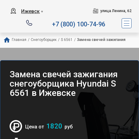
Ижевск
улица Ленина, 62
▼
+7 (800) 100-74-96
Главная
/
Снегоуборщик
/
S 6561
/
Замена свечей зажигания
Замена свечей зажигания
снегоуборщика Hyundai S
6561 в Ижевске
1820
Цена от
руб