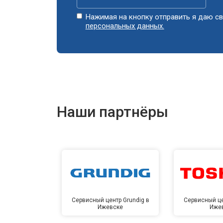
Замена глушителя
Нажимая на кнопку отправить я даю св
персональных данных.
Замена маховика
Замена ремней
Наши партнёры
Натяжка тросов
Ремонт электропроводки
Полное ТО
Сервисный центр Grundig в
Сервисный це
Ижевске
Иже
Ремонт привода