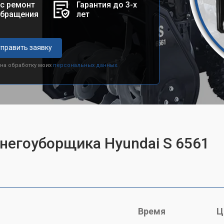
с ремонт
Гарантия до 3-х
обращения
лет
править заявку
 на обработку моих
персональных данных.
снегоуборщика Hyundai S 6561
Время
Ц