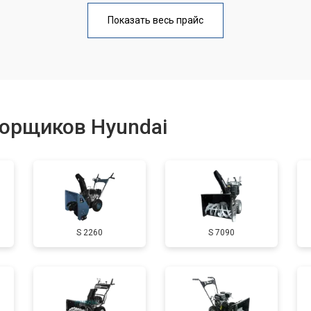
от 110 мин
о
Показать весь прайс
от 50 мин
о
от 100 мин
о
борщиков Hyundai
от 50 мин
о
от 90 мин
о
S 2260
S 7090
от 50 мин
о
от 70 мин
о