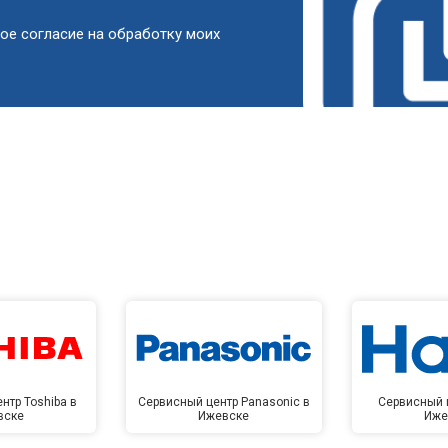
от 60 мин
о
ое согласие на обработку моих
от 90 мин
о
от 90 мин
о
от 60 мин
о
от 90 мин
о
от 80 мин
о
нтр Toshiba в
Сервисный центр Panasonic в
Сервисный ц
вске
Ижевске
Иже
от 100 мин
о