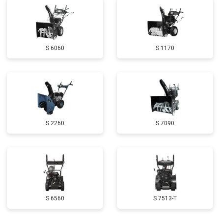
Замена глушителя
от 3000 ₽
Заказать
Замена маховика
от 3050 ₽
Заказать
S 6060
S 1170
Замена шины на колесном диске
от 2000 ₽
Заказать
Замена ремней
от 3100 ₽
Заказать
Натяжка тросов
от 2700 ₽
Заказать
Ремонт электропроводки
от 3150 ₽
Заказать
S 2260
S 7090
Полное ТО
от 4900 ₽
Заказать
Ремонт привода
от 3250 ₽
Заказать
Регулировка зазоров клапанов
от 2800 ₽
Заказать
Замена свечей зажигания
от 1820 ₽
Заказать
S 6560
S 7513-T
Демонтаж-монтаж двигателя
от 6400 ₽
Заказать