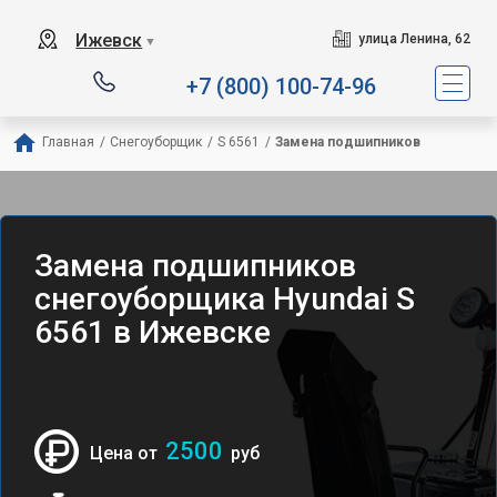
Ижевск
улица Ленина, 62
▼
+7 (800) 100-74-96
Главная
/
Снегоуборщик
/
S 6561
/
Замена подшипников
Замена подшипников
снегоуборщика Hyundai S
6561 в Ижевске
2500
Цена от
руб