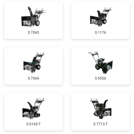
Ремонт сцепления
от 3800 ₽
Заказать
Установка комплекта прокладок
от 5500 ₽
Заказать
двигателя
Замена прокладки в области
от 2500 ₽
Заказать
S 7065
S 1176
двигателя и редуктора
Чистка топливной системы
от 3050 ₽
Заказать
Чистка бака
от 2750 ₽
Заказать
Чистка карбюратора
от 3780 ₽
Заказать
S 7066
S 5556
Замена/Pемонт шнека
от 2580 ₽
Заказать
Замена/Pемонт топливопровода
от 2900 ₽
Заказать
Ремонт топливных мембран
от 3500 ₽
Заказать
Замена/Pемонт стартера
от 3720 ₽
Заказать
S 6165-T
S 7713-T