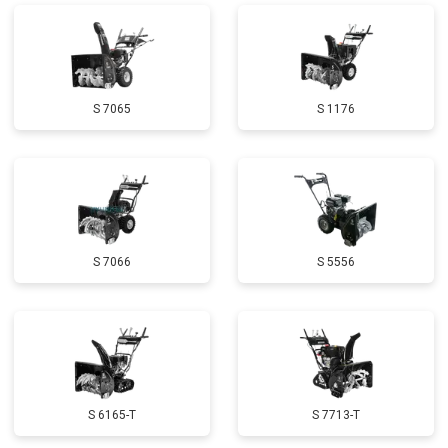
Ремонт сцепления
от 3800 ₽
Заказать
Установка комплекта прокладок
от 5500 ₽
Заказать
двигателя
Замена прокладки в области
от 2500 ₽
Заказать
S 7065
S 1176
двигателя и редуктора
Чистка топливной системы
от 3050 ₽
Заказать
Чистка бака
от 2750 ₽
Заказать
Чистка карбюратора
от 3780 ₽
Заказать
S 7066
S 5556
Замена/Pемонт шнека
от 2580 ₽
Заказать
Замена/Pемонт топливопровода
от 2900 ₽
Заказать
Замена/Pемонт стартера
от 3720 ₽
Заказать
Замена подшипников
от 2500 ₽
Заказать
S 6165-T
S 7713-T