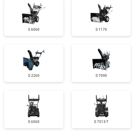
Замена глушителя
от 3000 ₽
Заказать
Замена маховика
от 3050 ₽
Заказать
S 6060
S 1170
Замена шины на колесном диске
от 2000 ₽
Заказать
Замена ремней
от 3100 ₽
Заказать
Натяжка тросов
от 2700 ₽
Заказать
Ремонт электропроводки
от 3150 ₽
Заказать
S 2260
S 7090
Полное ТО
от 4900 ₽
Заказать
Ремонт привода
от 3250 ₽
Заказать
Регулировка зазоров клапанов
от 2800 ₽
Заказать
Замена свечей зажигания
от 1820 ₽
Заказать
S 6560
S 7513-T
Демонтаж-монтаж двигателя
от 6400 ₽
Заказать