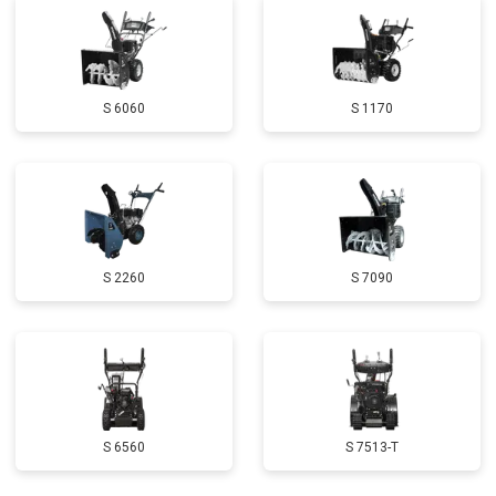
Замена глушителя
от 3000 ₽
Заказать
Замена маховика
от 3050 ₽
Заказать
S 6060
S 1170
Замена шины на колесном диске
от 2000 ₽
Заказать
Замена ремней
от 3100 ₽
Заказать
Натяжка тросов
от 2700 ₽
Заказать
Ремонт электропроводки
от 3150 ₽
Заказать
S 2260
S 7090
Полное ТО
от 4900 ₽
Заказать
Ремонт привода
от 3250 ₽
Заказать
Регулировка зазоров клапанов
от 2800 ₽
Заказать
Замена свечей зажигания
от 1820 ₽
Заказать
S 6560
S 7513-T
Демонтаж-монтаж двигателя
от 6400 ₽
Заказать