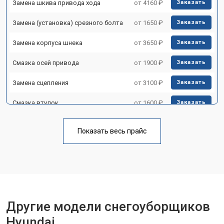
Замена шкива привода хода
от 4160 ₽
Заказать
Замена (установка) срезного болта
от 1650 ₽
Заказать
Замена корпуса шнека
от 3650 ₽
Заказать
Смазка осей привода
от 1900 ₽
Заказать
Замена сцепления
от 3100 ₽
Заказать
Смазка втулок
от 1600 ₽
Заказать
Замена подшипника колеса
от 1900 ₽
Заказать
Показать весь прайс
Ремонт втулок колес
от 2500 ₽
Заказать
Ремонт фрикционного диска
от 3800 ₽
Заказать
Ремонт троса газа
от 2750 ₽
Заказать
Ремонт редуктора
от 4430 ₽
Другие модели снегоуборщиков
Заказать
Hyundai
Замена катушки зажигания
от 3000 ₽
Заказать