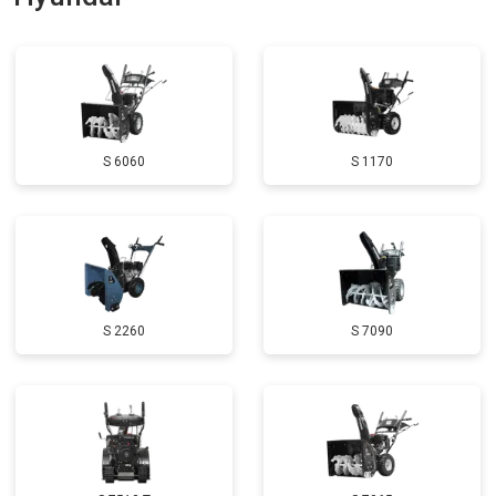
Замена глушителя
от 3000 ₽
Заказать
Замена маховика
от 3050 ₽
Заказать
Замена шины на колесном диске
от 2000 ₽
Заказать
S 6060
S 1170
Замена ремней
от 3100 ₽
Заказать
Натяжка тросов
от 2700 ₽
Заказать
Ремонт электропроводки
от 3150 ₽
Заказать
Полное ТО
от 4900 ₽
Заказать
S 2260
S 7090
Ремонт привода
от 3250 ₽
Заказать
Регулировка зазоров клапанов
от 2800 ₽
Заказать
Замена свечей зажигания
от 1820 ₽
Заказать
Демонтаж-монтаж двигателя
от 6400 ₽
Заказать