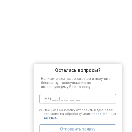
Ремонт привода
Регулировка зазоров клапанов
Замена свечей зажигания
Остались вопросы?
Демонтаж-монтаж двигателя
Напишите или позвоните нам и получите
бесплатную консультацию по
интересующему Вас вопросу.
Ремонт сцепления
Нажимая на кнопку отправить я даю свое
согласие на обработку моих
персональных
Замена прокладки в области двигат
данных.
Отправить заявку