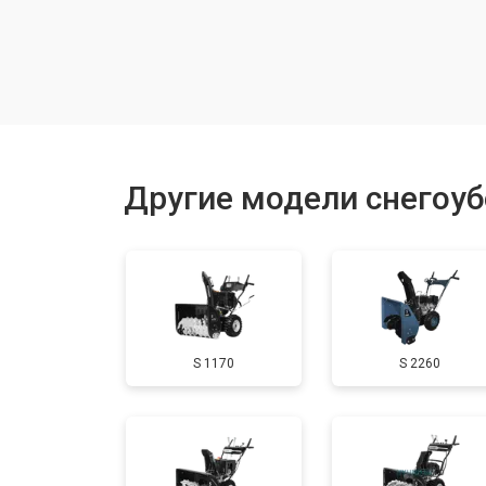
Замена шкива привода хода
Замена (установка) срезного болта
Замена корпуса шнека
Другие модели снегоу
Смазка осей привода
Замена сцепления
S 1170
S 2260
Смазка втулок
Замена подшипника колеса