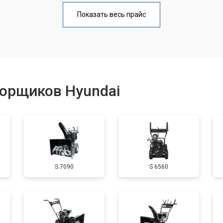
от 110 мин
о
Показать весь прайс
от 50 мин
о
от 100 мин
о
борщиков Hyundai
от 50 мин
о
от 90 мин
о
S 7090
S 6560
от 50 мин
о
от 70 мин
о