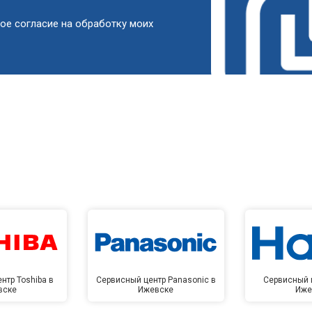
от 60 мин
о
ое согласие на обработку моих
от 90 мин
о
от 50 мин
о
от 90 мин
о
от 60 мин
о
от 90 мин
о
нтр Toshiba в
Сервисный центр Panasonic в
Сервисный ц
вске
Ижевске
Иже
от 80 мин
о