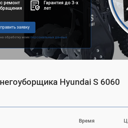
с ремонт
Гарантия до 3-х
обращения
лет
править заявку
 на обработку моих
персональных данных.
снегоуборщика Hyundai S 6060
Время
Ц