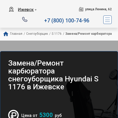
Ижевск
улица Ленина, 62
▼
+7 (800) 100-74-96
Главная
/
Снегоуборщик
/
S 1176
/
Замена/Pемонт карбюратора
Замена/Pемонт
карбюратора
снегоуборщика Hyundai S
1176 в Ижевске
5300
Цена от
руб