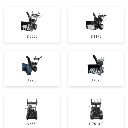
Замена глушителя
от 3000 ₽
Заказать
Замена маховика
от 3050 ₽
Заказать
Замена шины на колесном диске
от 2000 ₽
Заказать
S 6060
S 1170
Замена ремней
от 3100 ₽
Заказать
Натяжка тросов
от 2700 ₽
Заказать
Ремонт электропроводки
от 3150 ₽
Заказать
Полное ТО
от 4900 ₽
Заказать
S 2260
S 7090
Ремонт привода
от 3250 ₽
Заказать
Регулировка зазоров клапанов
от 2800 ₽
Заказать
Замена свечей зажигания
от 1820 ₽
Заказать
Демонтаж-монтаж двигателя
от 6400 ₽
Заказать
S 6560
S 7513-T